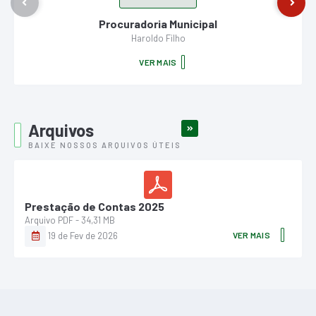
unicipal
Secretaria Municipal de Fazend
lho
Marcos Soares
S
VER MAIS
Arquivos
VER MAIS
BAIXE NOSSOS ARQUIVOS ÚTEIS
Prestação de Contas 2025
PDF
34,31 MB
19 de Fev de 2026
VER MAIS