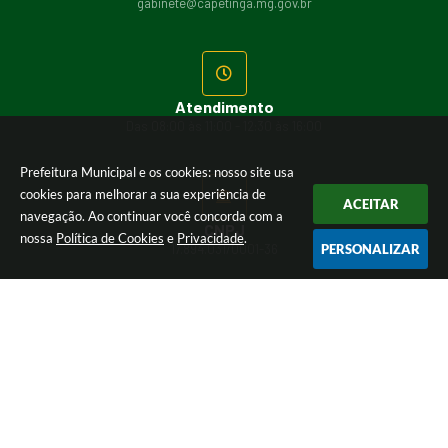
gabinete@capetinga.mg.gov.br
Atendimento
Das 08:00 às 11:00 - 12:30 às 16:00
Prefeitura Municipal e os cookies: nosso site usa
cookies para melhorar a sua experiência de
ACEITAR
navegação. Ao continuar você concorda com a
CNPJ
nossa
Política de Cookies
e
Privacidade
.
17.894.031/0001-36
PERSONALIZAR
Versão do Sistema:
3.5.3 - 19/06/2026
Portal atualizado em:
06/08/2026 10:07
Dados Abertos
© Copyright Instar - 2006-2026. Todos os direitos
reservados -
Instar Tecnologia