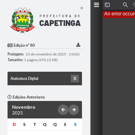
T
F
o
i
An error occur
g
n
g
d
l
e
S
i
d
Edição nº 80
e
b
Postagem:
13 de novembro de 2025 - 21h02
a
r
Tamanho:
1 página (470,13 KB)
Assinatura Digital
Edições Anteriores
Novembro
2025
D
S
T
Q
Q
S
S