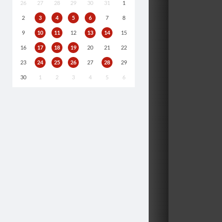
26
27
28
29
30
31
1
2
3
4
5
6
7
8
9
10
11
12
13
14
15
16
17
18
19
20
21
22
23
24
25
26
27
28
29
30
1
2
3
4
5
6