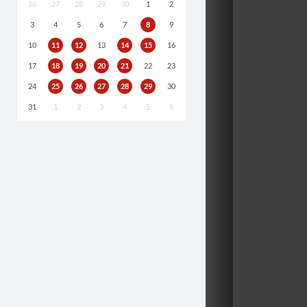
26
27
28
29
30
1
2
3
4
5
6
7
8
9
10
11
12
13
14
15
16
17
18
19
20
21
22
23
24
25
26
27
28
29
30
31
1
2
3
4
5
6