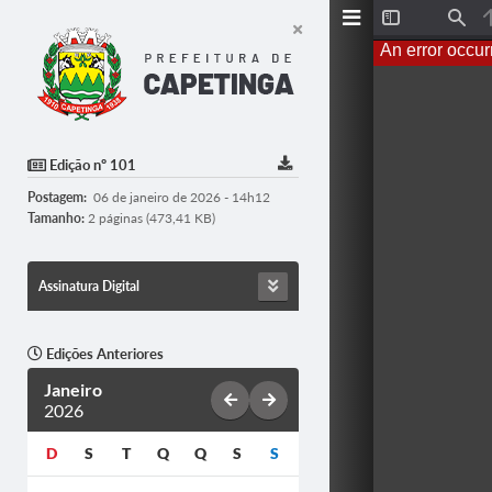
T
F
o
i
An error occur
g
n
g
d
l
e
S
i
d
Edição nº 101
e
b
Postagem:
06 de janeiro de 2026 - 14h12
a
r
Tamanho:
2 páginas (473,41 KB)
Assinatura Digital
Edições Anteriores
Janeiro
2026
D
S
T
Q
Q
S
S