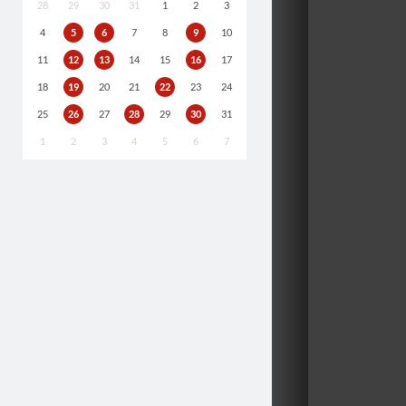
28
29
30
31
1
2
3
4
5
6
7
8
9
10
11
12
13
14
15
16
17
18
19
20
21
22
23
24
25
26
27
28
29
30
31
1
2
3
4
5
6
7