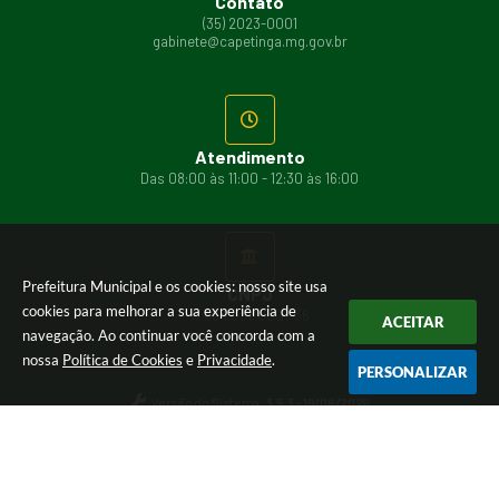
Contato
(35) 2023-0001
gabinete@capetinga.mg.gov.br
Atendimento
Das 08:00 às 11:00 - 12:30 às 16:00
Prefeitura Municipal e os cookies: nosso site usa
CNPJ
cookies para melhorar a sua experiência de
17.894.031/0001-36
ACEITAR
navegação. Ao continuar você concorda com a
nossa
Política de Cookies
e
Privacidade
.
PERSONALIZAR
Versão do Sistema:
3.5.3 - 19/06/2026
Portal atualizado em:
06/08/2026 15:26
Dados Abertos
© Copyright Instar - 2006-2026. Todos os direitos