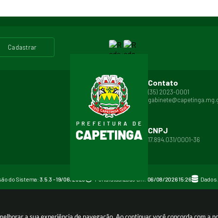
cadastrar
Contato
(35) 2023-0001
gabinete@capetinga.mg.g
CNPJ
17.894.031/0001-36
são do Sistema:
3.5.3 - 19/06/2026
Portal atualizado em:
06/08/2026 15:26
Dados 
Copyright Instar - 2006-2026. Todos os direitos reservados -
Instar Tecnolo
a melhorar a sua experiência de navegação. Ao continuar você concorda com a 