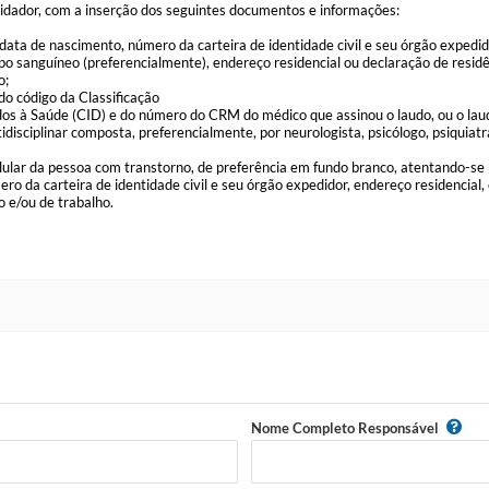
cuidador, com a inserção dos seguintes documentos e informações:
 data de nascimento, número da carteira de identidade civil e seu órgão expedid
po sanguíneo (preferencialmente), endereço residencial ou declaração de resid
o;
do código da Classificação
dos à Saúde (CID) e do número do CRM do médico que assinou o laudo, ou o lau
idisciplinar composta, preferencialmente, por neurologista, psicólogo, psiquiatr
 celular da pessoa com transtorno, de preferência em fundo branco, atentando-se
o da carteira de identidade civil e seu órgão expedidor, endereço residencial, e
o e/ou de trabalho.
Nome Completo Responsável