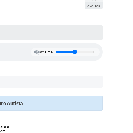
AVALIAR
Volume
tro Autista
para a
 com