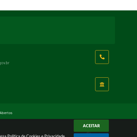
ov.br
Abertos
ACEITAR
gia
nossa
Política de Cookies
e
Privacidade
.